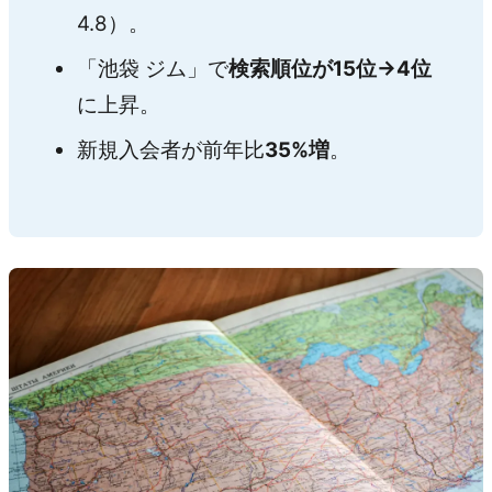
4.8）。
「池袋 ジム」で
検索順位が15位→4位
に上昇。
新規入会者が前年比
35%増
。