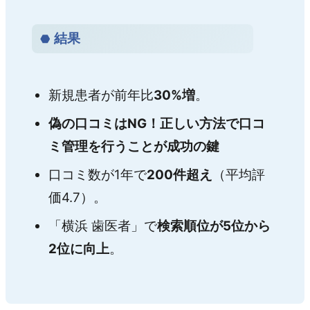
結果
新規患者が前年比
30%増
。
偽の口コミはNG！正しい方法で口コ
ミ管理を行うことが成功の鍵
口コミ数が1年で
200件超え
（平均評
価4.7）。
「横浜 歯医者」で
検索順位が5位から
2位に向上
。