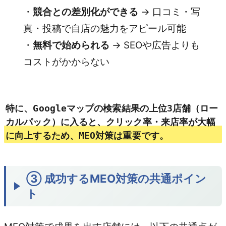
・
競合との差別化ができる
→ 口コミ・写
真・投稿で自店の魅力をアピール可能
・
無料で始められる
→ SEOや広告よりも
コストがかからない
特に、Googleマップの検索結果の
上位3店舗（ロー
カルパック）に入ると、クリック率・来店率が大幅
に向上
するため、MEO対策は重要です。
③ 成功するMEO対策の共通ポイン
ト