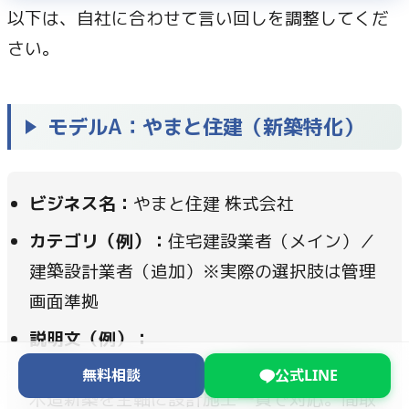
以下は、自社に合わせて言い回しを調整してくだ
さい。
モデルA：やまと住建（新築特化）
ビジネス名：
やまと住建 株式会社
カテゴリ（例）：
住宅建設業者（メイン）／
建築設計業者（追加）※実際の選択肢は管理
画面準拠
説明文（例）：
○○市・△△市を中心に、耐震等級3相当の
無料相談
公式LINE
木造新築を主軸に設計施工一貫で対応。間取