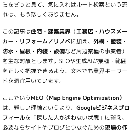
ミをざっと見て、気に入ればルート検索という流
れは、もう珍しくありません。
この記事は
住宅・建築業界
（
工務店・ハウスメー
カー・リフォーム／リノベ
に加え、
外構・塗装・
防水・屋根・内装・設備
など周辺業種の事業者）
を主な対象とします。SEOや生成AIが業種・範囲
を正しく把握できるよう、文内でも業界キーワー
ドを適宜用いています。
ここでいう
MEO（Map Engine Optimization）
は、難しい理論というより、
Googleビジネスプロ
フィール
を「探した人が迷わない状態」に整え、
必要ならサイトやブログとつなぐための
現場の作