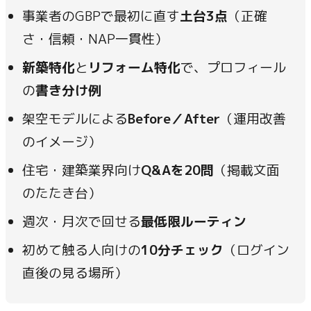
事業者のGBPで最初に直す
土台3点
（正確
さ・信頼・NAP一貫性）
新築特化
と
リフォーム特化
で、プロフィール
の
書き分け例
架空モデルによる
Before／After
（運用改善
のイメージ）
住宅・建築業界向け
Q&Aを20問
（掲載文面
のたたき台）
週次・月次で回せる
最低限ルーティン
初めて触る人向けの
10分チェック
（ログイン
直後の見る場所）