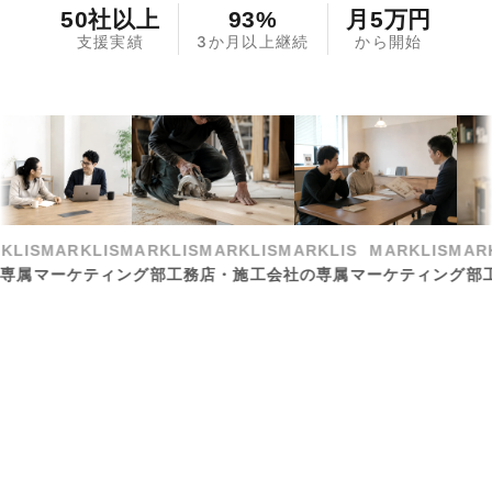
50社以上
93%
月5万円
支援実績
3か月以上継続
から開始
LIS
MARKLIS
MARKLIS
MARKLIS
MARKLIS
MARKLIS
MARKL
属マーケティング部
工務店・施工会社の専属マーケティング部
工務