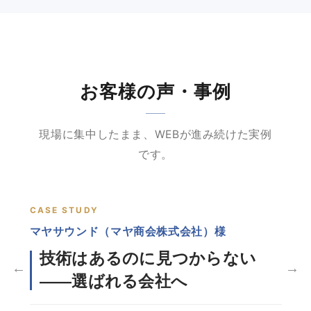
お客様の声・事例
現場に集中したまま、WEBが進み続けた実例
です。
CASE STUDY
工務店
マヤサウンド（マヤ商会株式会社）様
東京
技術はあるのに見つからない
紹
←
→
——選ばれる会社へ
安